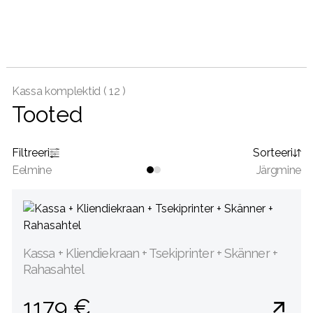
Kassa komplektid (
12 )
Tooted
Filtreeri
Sorteeri
Eelmine
Järgmine
Kassa + Kliendiekraan + Tsekiprinter + Skänner +
Rahasahtel
1179 €