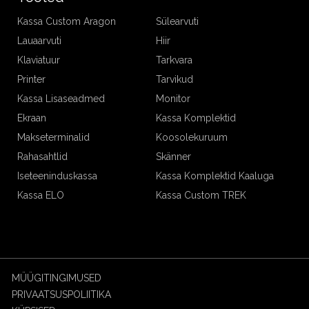
Kassa Custom Aragon
Sülearvuti
Lauaarvuti
Hiir
Klaviatuur
Tarkvara
Printer
Tarvikud
Kassa Lisaseadmed
Monitor
Ekraan
Kassa Komplektid
Makseterminalid
Koosolekuruum
Rahasahtlid
Skänner
Iseteeninduskassa
Kassa Komplektid Kaaluga
Kassa ELO
Kassa Custom TREK
MÜÜGITINGIMUSED
PRIVAATSUSPOLIITIKA