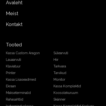
Avaleht
Meist
Kontakt
Tooted
Kassa Custom Aragon
Sülearvuti
Lauaarvuti
Hiir
Klaviatuur
Tarkvara
Printer
Tarvikud
Kassa Lisaseadmed
Monitor
Ekraan
Kassa Komplektid
Makseterminalid
Koosolekuruum
Rahasahtlid
Skänner
Iseteeninduskassa
Kassa Komplektid Kaaluga