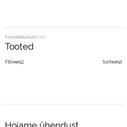
Koosolekuruum (
0 )
Tooted
Filtreeri
Sorteeri
Hoiame ühendust