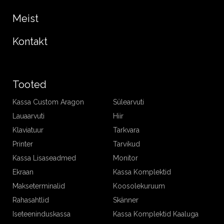
Meist
Kontakt
Tooted
Kassa Custom Aragon
Sülearvuti
Lauaarvuti
Hiir
Klaviatuur
Tarkvara
Printer
Tarvikud
Kassa Lisaseadmed
Monitor
Ekraan
Kassa Komplektid
Makseterminalid
Koosolekuruum
Rahasahtlid
Skänner
Iseteeninduskassa
Kassa Komplektid Kaaluga