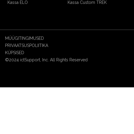
Kassa ELO
Kassa Custom TREK
MÜÜGITINGIMUSED
PRIVAATSUSPOLIITIKA
KÜPSISED
©2024 ictSupport, Inc. All Rights Reserved