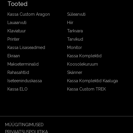
Tooted
Kassa Custom Aragon
Sülearvuti
Lauaarvuti
Hiir
Klaviatuur
Tarkvara
Printer
Tarvikud
Kassa Lisaseadmed
Monitor
Ekraan
Kassa Komplektid
Makseterminalid
Koosolekuruum
Rahasahtlid
Skänner
Iseteeninduskassa
Kassa Komplektid Kaaluga
Kassa ELO
Kassa Custom TREK
MÜÜGITINGIMUSED
PRIVAATSUSPOLIITIKA