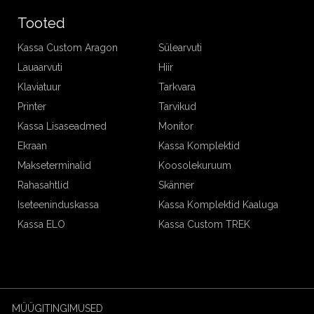
Tooted
Kassa Custom Aragon
Sülearvuti
Lauaarvuti
Hiir
Klaviatuur
Tarkvara
Printer
Tarvikud
Kassa Lisaseadmed
Monitor
Ekraan
Kassa Komplektid
Makseterminalid
Koosolekuruum
Rahasahtlid
Skänner
Iseteeninduskassa
Kassa Komplektid Kaaluga
Kassa ELO
Kassa Custom TREK
MÜÜGITINGIMUSED