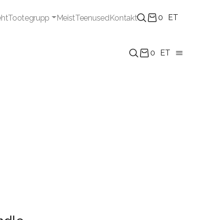
0
ET
eht
Tootegrupp
Meist
Teenused
Kontakt
0
ET