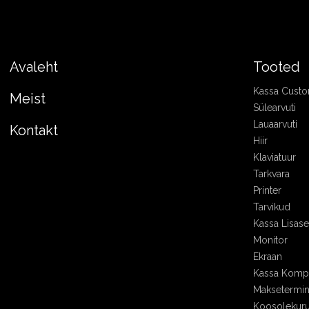
Avaleht
Tooted
Kassa Cust
Meist
Sülearvuti
Lauaarvuti
Kontakt
Hiir
Klaviatuur
Tarkvara
Printer
Tarvikud
Kassa Lisa
Monitor
Ekraan
Kassa Kompl
Maksetermin
Koosolekur