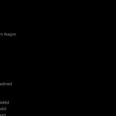
om Aragon
seadmed
ektid
alid
uum