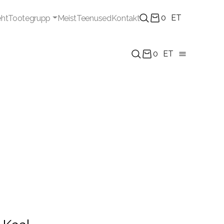
0
ET
eht
Tootegrupp
Meist
Teenused
Kontakt
0
ET