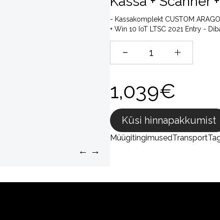
Kassa + Scanner +
- Kassakomplekt CUSTOM ARAGON 1
+ Win 10 IoT LTSC 2021 Entry - Di
1,039€
Küsi hinnapakkumist
Müügitingimused
Transport
Ta
←
→