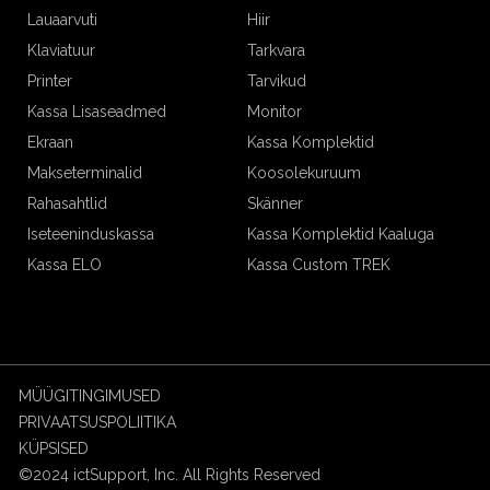
Lauaarvuti
Hiir
Klaviatuur
Tarkvara
Printer
Tarvikud
Kassa Lisaseadmed
Monitor
Ekraan
Kassa Komplektid
Makseterminalid
Koosolekuruum
Rahasahtlid
Skänner
Iseteeninduskassa
Kassa Komplektid Kaaluga
Kassa ELO
Kassa Custom TREK
MÜÜGITINGIMUSED
PRIVAATSUSPOLIITIKA
KÜPSISED
©2024 ictSupport, Inc. All Rights Reserved