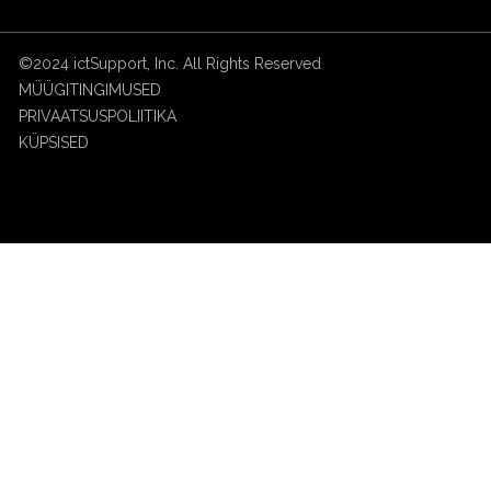
©2024 ictSupport, Inc. All Rights Reserved
MÜÜGITINGIMUSED
PRIVAATSUSPOLIITIKA
KÜPSISED