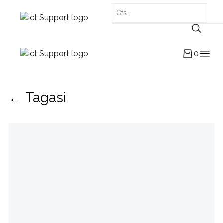
0
← Tagasi