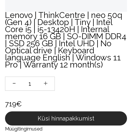
Lenovo | ThinkCentre | neo 50q
(Gen 4) | Desktop | Tiny | Intel
Core i5 | i5-13420H | Internal
memory 16 GB | SO-DIMM DDR4
| SSD 256 GB | Intel UHD | No
Optical drive | Keyboard
language English | Windows 11
Pro | Warranty 12 month(s)
719€
Küsi hinnapakkumist
Müügitingimused