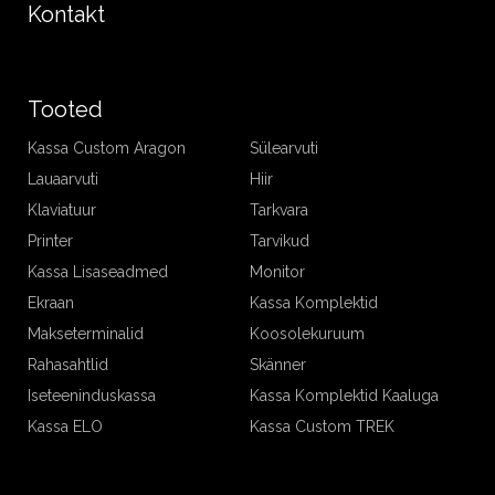
Kontakt
Tooted
Kassa Custom Aragon
Sülearvuti
Lauaarvuti
Hiir
Klaviatuur
Tarkvara
Printer
Tarvikud
Kassa Lisaseadmed
Monitor
Ekraan
Kassa Komplektid
Makseterminalid
Koosolekuruum
Rahasahtlid
Skänner
Iseteeninduskassa
Kassa Komplektid Kaaluga
Kassa ELO
Kassa Custom TREK