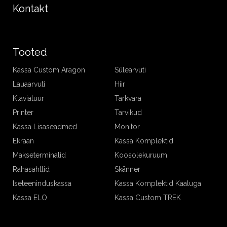
Kontakt
Tooted
Kassa Custom Aragon
Sülearvuti
Lauaarvuti
Hiir
Klaviatuur
Tarkvara
Printer
Tarvikud
Kassa Lisaseadmed
Monitor
Ekraan
Kassa Komplektid
Makseterminalid
Koosolekuruum
Rahasahtlid
Skänner
Iseteeninduskassa
Kassa Komplektid Kaaluga
Kassa ELO
Kassa Custom TREK