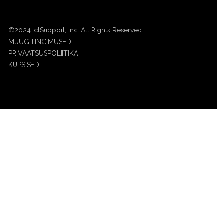
©2024 ictSupport, Inc. All Rights Reserved
MÜÜGITINGIMUSED
PRIVAATSUSPOLIITIKA
KÜPSISED