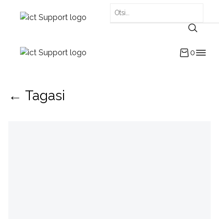
0
← Tagasi