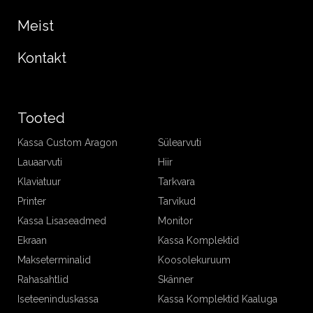
Meist
Kontakt
Tooted
Kassa Custom Aragon
Sülearvuti
Lauaarvuti
Hiir
Klaviatuur
Tarkvara
Printer
Tarvikud
Kassa Lisaseadmed
Monitor
Ekraan
Kassa Komplektid
Makseterminalid
Koosolekuruum
Rahasahtlid
Skänner
Iseteeninduskassa
Kassa Komplektid Kaaluga