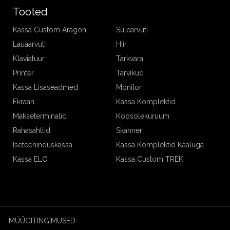
Tooted
Kassa Custom Aragon
Sülearvuti
Lauaarvuti
Hiir
Klaviatuur
Tarkvara
Printer
Tarvikud
Kassa Lisaseadmed
Monitor
Ekraan
Kassa Komplektid
Makseterminalid
Koosolekuruum
Rahasahtlid
Skänner
Iseteeninduskassa
Kassa Komplektid Kaaluga
Kassa ELO
Kassa Custom TREK
MÜÜGITINGIMUSED