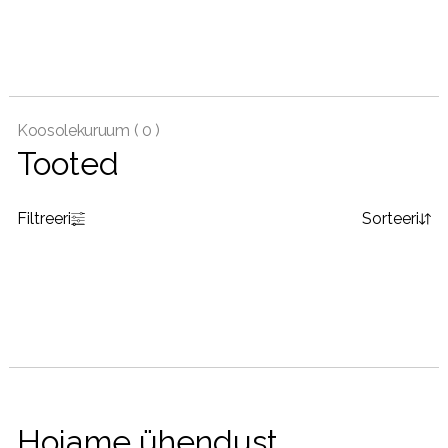
Koosolekuruum (
0 )
Tooted
Filtreeri
Sorteeri
Hoiame ühendust