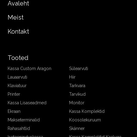
Avaleht
Meist
Kontakt
Tooted
Kassa Custom Aragon
Sülearvuti
Lauaarvuti
Hiir
Klaviatuur
Tarkvara
Printer
Tarvikud
Kassa Lisaseadmed
Monitor
Ekraan
Kassa Komplektid
Makseterminalid
Koosolekuruum
Rahasahtlid
Skänner
Iseteeninduskassa
Kassa Komplektid Kaaluga