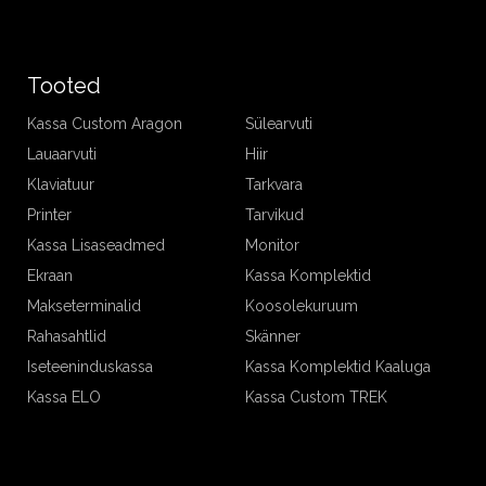
Tooted
Kassa Custom Aragon
Sülearvuti
Lauaarvuti
Hiir
Klaviatuur
Tarkvara
Printer
Tarvikud
Kassa Lisaseadmed
Monitor
Ekraan
Kassa Komplektid
Makseterminalid
Koosolekuruum
Rahasahtlid
Skänner
Iseteeninduskassa
Kassa Komplektid Kaaluga
Kassa ELO
Kassa Custom TREK