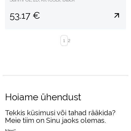
53.17 €
1
2
Hoiame ühendust
Tekkis küsimusi või tahad rääkida?
Meie tiim on Sinu jaoks olemas.