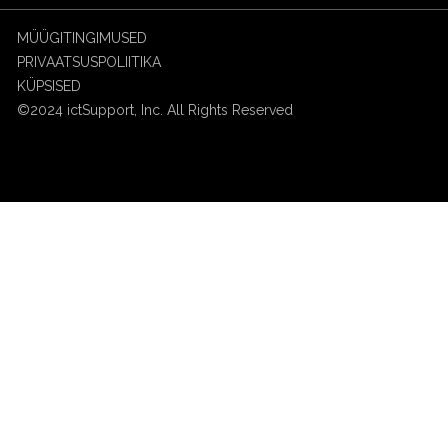
MÜÜGITINGIMUSED
PRIVAATSUSPOLIITIKA
KÜPSISED
©2024 ictSupport, Inc. All Rights Reserved