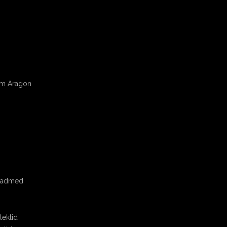
om Aragon
seadmed
ektid