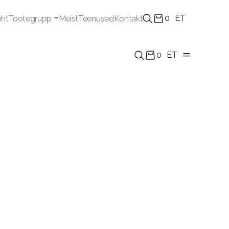
0
ET
eht
Tootegrupp
Meist
Teenused
Kontakt
0
ET