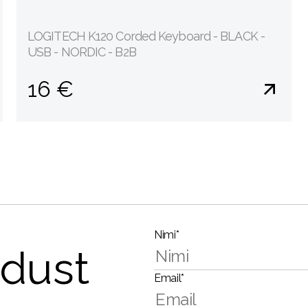
LOGITECH K120 Corded Keyboard - BLACK -
USB - NORDIC - B2B
16 €
Nimi*
dust
Email*