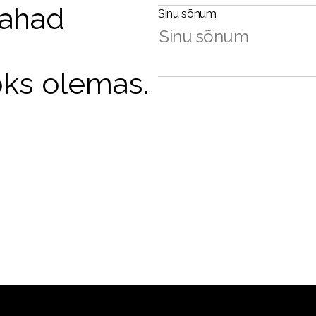
tahad
Sinu sõnum
oks olemas.