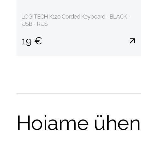
LOGITECH K120 Corded Keyboard - BLACK -
USB - RUS
19 €
Hoiame ühen