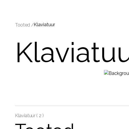
Klaviatuur
Tooted /
Klaviatu
Klaviatuur (
2 )