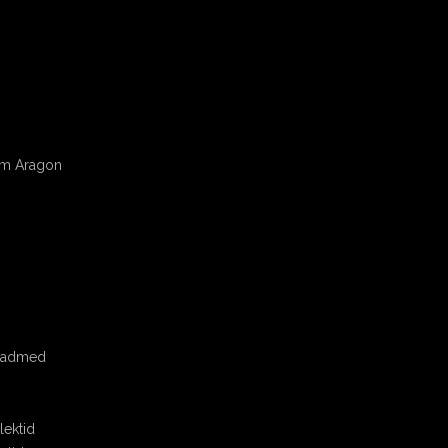
om Aragon
seadmed
ektid