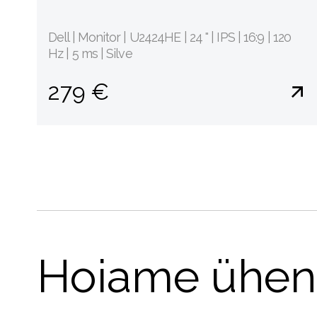
Dell | Monitor | U2424HE | 24 " | IPS | 16:9 | 120
Hz | 5 ms | Silve
279 €
Hoiame ühen