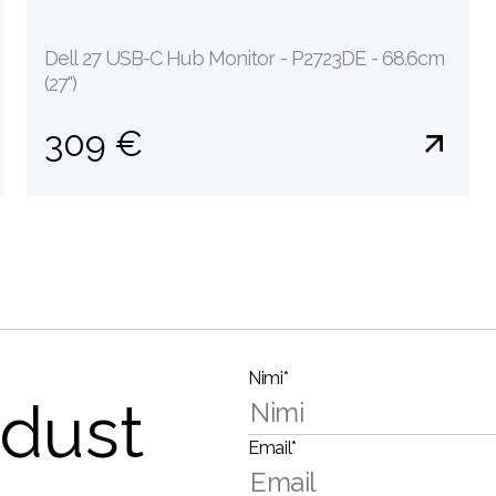
Dell 27 USB-C Hub Monitor - P2723DE - 68.6cm
(27")
309 €
Nimi*
dust
Email*