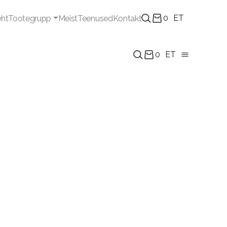
0
ET
eht
Tootegrupp
Meist
Teenused
Kontakt
0
ET