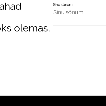
tahad
Sinu sõnum
oks olemas.