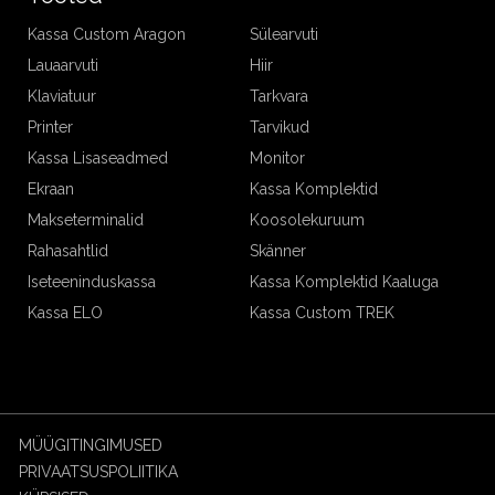
Kassa Custom Aragon
Sülearvuti
Lauaarvuti
Hiir
Klaviatuur
Tarkvara
Printer
Tarvikud
Kassa Lisaseadmed
Monitor
Ekraan
Kassa Komplektid
Makseterminalid
Koosolekuruum
Rahasahtlid
Skänner
Iseteeninduskassa
Kassa Komplektid Kaaluga
Kassa ELO
Kassa Custom TREK
MÜÜGITINGIMUSED
PRIVAATSUSPOLIITIKA