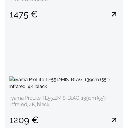
1475 €
iiyama ProLite TE5512MIS-B1AG, 139cm (55''),
infrared, 4K, black
1209 €