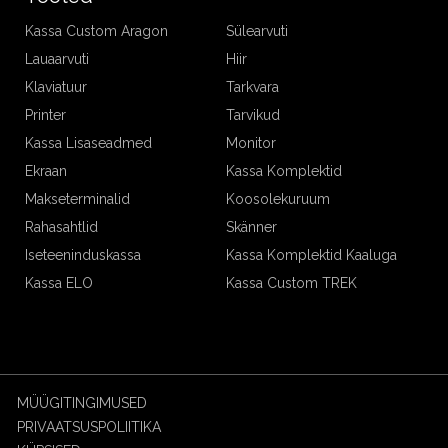
Kassa Custom Aragon
Sülearvuti
Lauaarvuti
Hiir
Klaviatuur
Tarkvara
Printer
Tarvikud
Kassa Lisaseadmed
Monitor
Ekraan
Kassa Komplektid
Makseterminalid
Koosolekuruum
Rahasahtlid
Skänner
Iseteeninduskassa
Kassa Komplektid Kaaluga
Kassa ELO
Kassa Custom TREK
MÜÜGITINGIMUSED
PRIVAATSUSPOLIITIKA