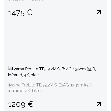
1475 €
iiyama ProLite TE5512MIS-B1AG, 139cm (55''),
infrared, 4K, black
1209 €