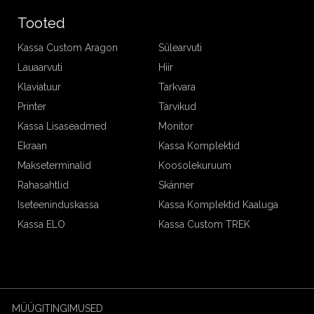
Tooted
Kassa Custom Aragon
Sülearvuti
Lauaarvuti
Hiir
Klaviatuur
Tarkvara
Printer
Tarvikud
Kassa Lisaseadmed
Monitor
Ekraan
Kassa Komplektid
Makseterminalid
Koosolekuruum
Rahasahtlid
Skänner
Iseteeninduskassa
Kassa Komplektid Kaaluga
Kassa ELO
Kassa Custom TREK
MÜÜGITINGIMUSED