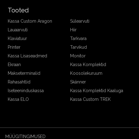
Tooted
Kassa Custom Aragon
Sülearvuti
Lauaarvuti
Hiir
Klaviatuur
Tarkvara
Printer
Tarvikud
Kassa Lisaseadmed
Monitor
Ekraan
Kassa Komplektid
Makseterminalid
Koosolekuruum
Rahasahtlid
Skänner
Iseteeninduskassa
Kassa Komplektid Kaaluga
Kassa ELO
Kassa Custom TREK
MÜÜGITINGIMUSED