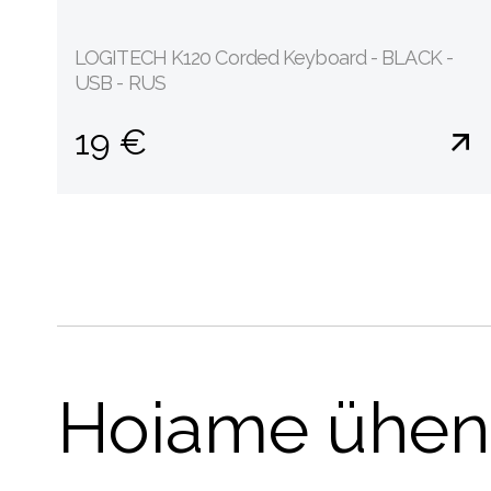
LOGITECH K120 Corded Keyboard - BLACK -
USB - RUS
19 €
Hoiame ühen