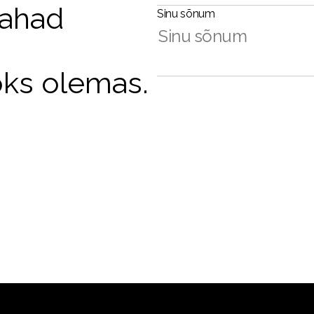
tahad
Sinu sõnum
oks olemas.