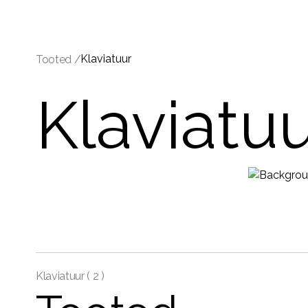
Klaviatuur
Tooted /
Klaviatu
Klaviatuur (
2 )