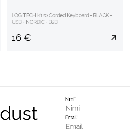
LOGITECH K120 Corded Keyboard - BLACK -
USB - NORDIC - B2B
16 €
Nimi*
dust
Email*