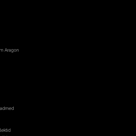
om Aragon
seadmed
ektid