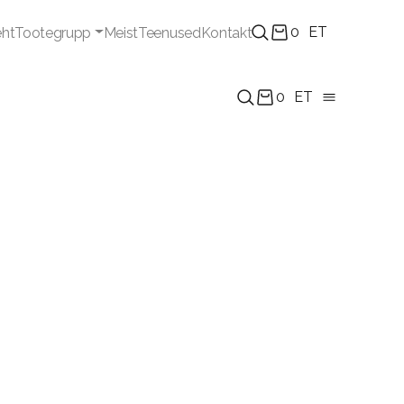
0
ET
eht
Tootegrupp
Meist
Teenused
Kontakt
0
ET