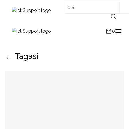
0
← Tagasi