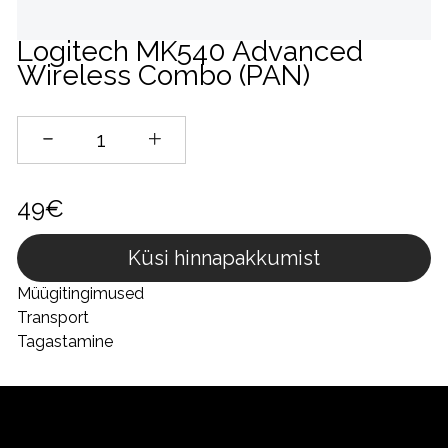
Logitech MK540 Advanced
Wireless Combo (PAN)
49€
Küsi hinnapakkumist
Müügitingimused
Transport
Tagastamine