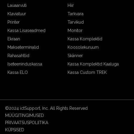
Lauaarvuti
Hiir
Klaviatuur
Tarkvara
Printer
Tarvikud
Kassa Lisaseadmed
Monitor
Ekraan
Kassa Komplektid
Makseterminalid
Koosolekuruum
Rahasahtlid
Skänner
Iseteeninduskassa
Kassa Komplektid Kaaluga
Kassa ELO
Kassa Custom TREK
©2024 ictSupport, Inc. All Rights Reserved
MÜÜGITINGIMUSED
PRIVAATSUSPOLIITIKA
KÜPSISED