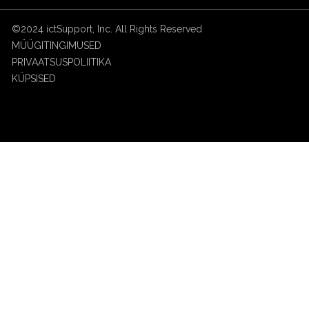
©2024 ictSupport, Inc. All Rights Reserved
MÜÜGITINGIMUSED
PRIVAATSUSPOLIITIKA
KÜPSISED