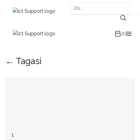
0
← Tagasi
1