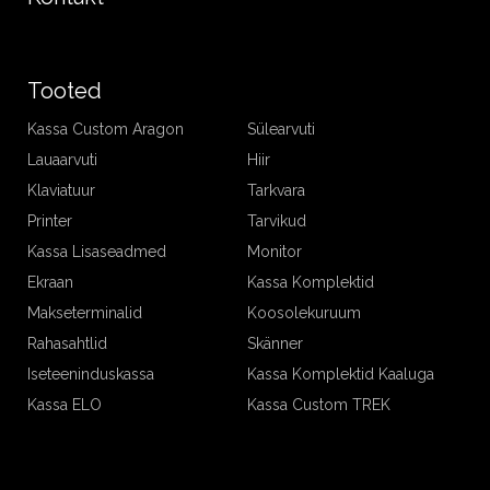
Tooted
Kassa Custom Aragon
Sülearvuti
Lauaarvuti
Hiir
Klaviatuur
Tarkvara
Printer
Tarvikud
Kassa Lisaseadmed
Monitor
Ekraan
Kassa Komplektid
Makseterminalid
Koosolekuruum
Rahasahtlid
Skänner
Iseteeninduskassa
Kassa Komplektid Kaaluga
Kassa ELO
Kassa Custom TREK