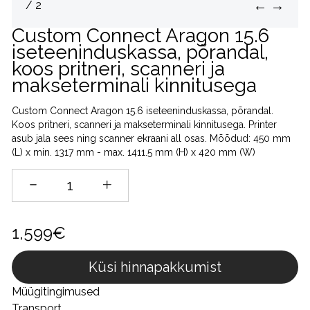
←
→
/ 2
Custom Connect Aragon 15.6
iseteeninduskassa, põrandal,
koos pritneri, scanneri ja
makseterminali kinnitusega
Custom Connect Aragon 15.6 iseteeninduskassa, põrandal.
Koos pritneri, scanneri ja makseterminali kinnitusega. Printer
asub jala sees ning scanner ekraani all osas. Mõõdud: 450 mm
(L) x min. 1317 mm - max. 1411.5 mm (H) x 420 mm (W)
1,599€
Küsi hinnapakkumist
Müügitingimused
Transport