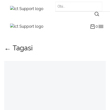
0
← Tagasi