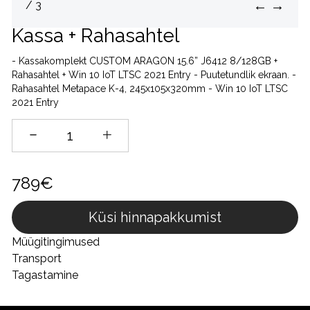
←
→
/ 3
Kassa + Rahasahtel
- Kassakomplekt CUSTOM ARAGON 15.6” J6412 8/128GB +
Rahasahtel + Win 10 IoT LTSC 2021 Entry - Puutetundlik ekraan. -
Rahasahtel Metapace K-4, 245x105x320mm - Win 10 IoT LTSC
2021 Entry
789€
Küsi hinnapakkumist
Müügitingimused
Transport
Tagastamine