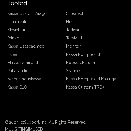
Tooted
Kassa Custom Aragon
Sülearvuti
Lauaarvuti
Hiir
Klaviatuur
Tarkvara
Printer
Tarvikud
Kassa Lisaseadmed
Monitor
Ekraan
Kassa Komplektid
Makseterminalid
Koosolekuruum
Rahasahtlid
Skänner
Iseteeninduskassa
Kassa Komplektid Kaaluga
Kassa ELO
Kassa Custom TREK
©2024 ictSupport, Inc. All Rights Reserved
MÜÜGITINGIMUSED