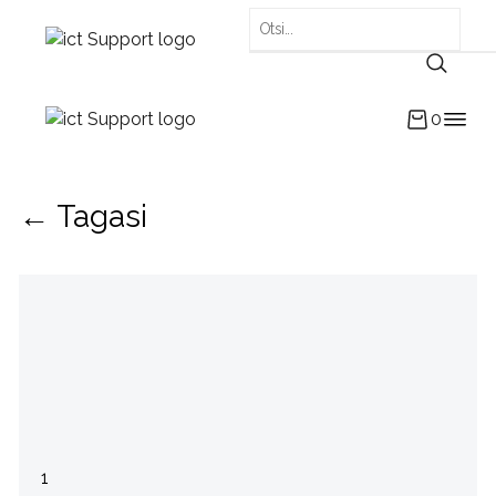
0
← Tagasi
1