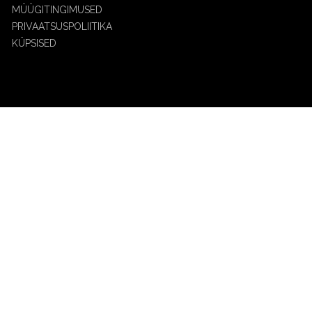
MÜÜGITINGIMUSED
PRIVAATSUSPOLIITIKA
KÜPSISED