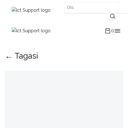
0
← Tagasi