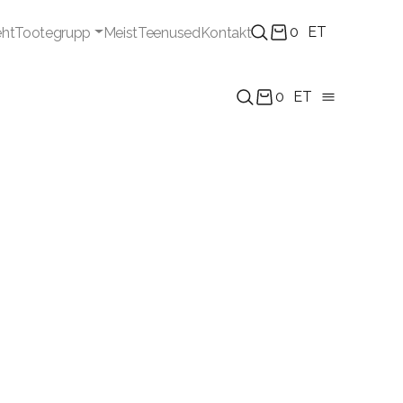
0
ET
eht
Tootegrupp
Meist
Teenused
Kontakt
0
ET