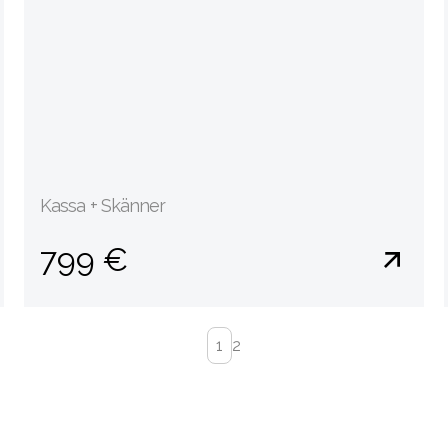
Kassa + Skänner
799 €
1
2