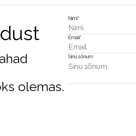
Nimi*
dust
Email*
tahad
Sinu sõnum
oks olemas.