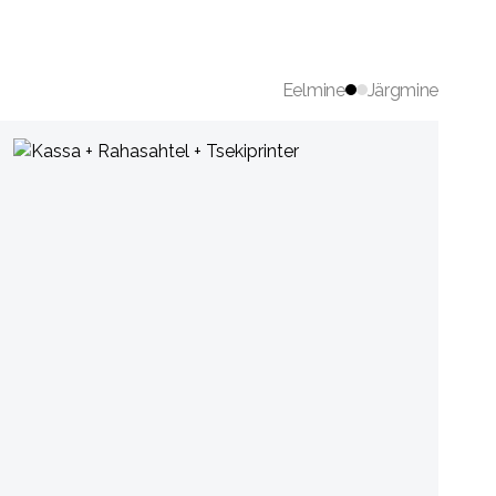
Eelmine
Järgmine