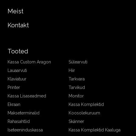
Meist
Kontakt
Tooted
Kassa Custom Aragon
Sülearvuti
Lauaarvuti
Hiir
Klaviatuur
Tarkvara
Printer
Tarvikud
Kassa Lisaseadmed
Monitor
Ekraan
Kassa Komplektid
Makseterminalid
Koosolekuruum
Rahasahtlid
Skänner
Iseteeninduskassa
Kassa Komplektid Kaaluga